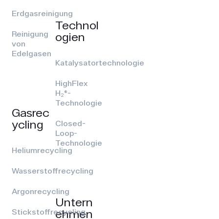
Erdgasreinigung
Technol
Reinigung
ogien
von
Edelgasen
Katalysatortechnologie
HighFlex
H₂®-
Technologie
Gasrec
ycling
Closed-
Loop-
Technologie
Heliumrecycling
Wasserstoffrecycling
Argonrecycling
Untern
ehmen
Stickstoffrecycling