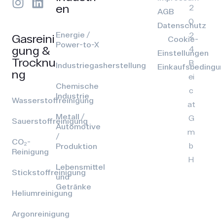
en
2
AGB
0
Datenschutz
Energie /
2
Gasreini
Cookie-
Power-to-X
gung &
4
Einstellungen
Trocknu
R
Industriegasherstellung
Einkaufsbeding
ng
ei
Chemische
c
Industrie
Wasserstoffreinigung
at
Metall /
G
Sauerstoffreinigung
Automotive
m
/
CO₂-
b
Produktion
Reinigung
H
Lebensmittel
Stickstoffreinigung
und
Getränke
Heliumreinigung
Argonreinigung