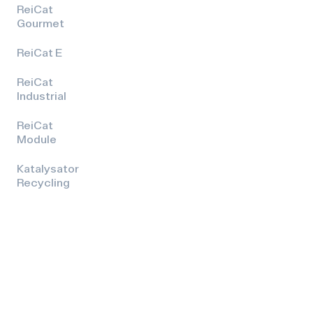
ReiCat
Gourmet
ReiCat E
ReiCat
Industrial
ReiCat
Module
Katalysator
Recycling