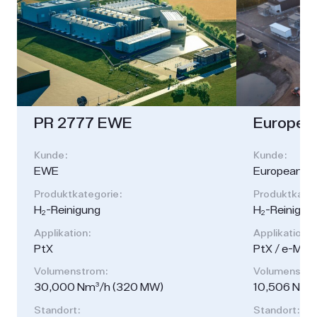
PR 2777 EWE
Europea
Kunde:
Kunde:
EWE
European E
Produktkategorie:
Produktkateg
H₂-Reinigung
H₂-Reinigun
Applikation:
Applikation:
PtX
PtX / e-Met
Volumenstrom:
Volumenstro
30,000 Nm³/h (320 MW)
10,506 Nm³
Standort:
Standort: