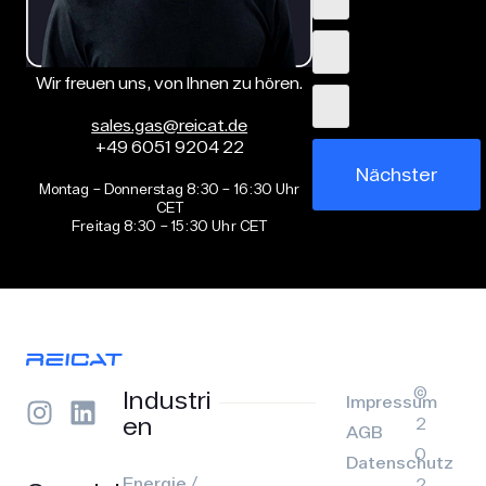
Wir freuen uns, von Ihnen zu hören.
sales.gas@reicat.de
+49 6051 9204 22
Nächster
Montag – Donnerstag 8:30 – 16:30 Uhr
CET
Freitag 8:30 – 15:30 Uhr CET
©
Industri
Impressum
en
2
AGB
0
Datenschutz
Energie /
2