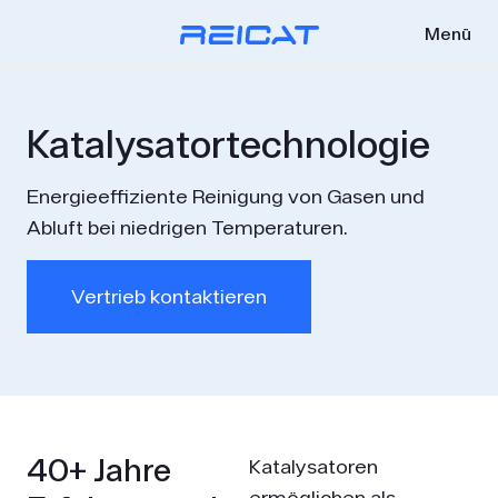
Menü
Kata­lysator­techno­logie
Energie­effiziente Reinigung von Gasen und
Abluft bei niedrigen Tempera­turen.
Vertrieb kontaktieren
40+ Jahre
Katalysatoren
ermöglichen als