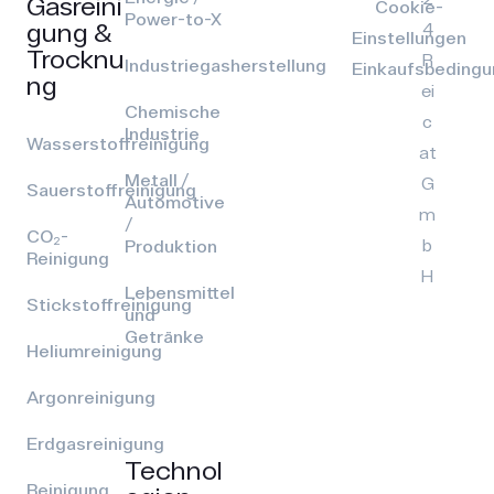
Gasreini
Cookie-
Power-to-X
gung &
4
Einstellungen
Trocknu
R
Industriegasherstellung
Einkaufsbeding
ng
ei
Chemische
c
Industrie
Wasserstoffreinigung
at
Metall /
G
Sauerstoffreinigung
Automotive
m
/
CO₂-
b
Produktion
Reinigung
H
Lebensmittel
Stickstoffreinigung
und
Getränke
Heliumreinigung
Argonreinigung
Erdgasreinigung
Technol
Reinigung