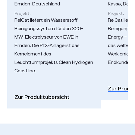
Emden, Deutschland
Kassø, Den
Projekt:
Projekt:
ReiCat liefert ein Wasserstoff-
ReiCat liefer
Reinigungssystem für den 320-
Reinigungsa
MW-Elektrolyseur von EWE in
Energy – ei
Emden. Die PtX-Anlage ist das
das weltwei
Kernelement des
Werk erricht
Leuchtturmprojekts Clean Hydrogen
Endkunden g
Coastline.
Zur Produ
Zur Produktübersicht