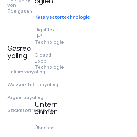
ogien
von
Edelgasen
Katalysatortechnologie
HighFlex
H₂®-
Technologie
Gasrec
ycling
Closed-
Loop-
Technologie
Heliumrecycling
Wasserstoffrecycling
Argonrecycling
Untern
ehmen
Stickstoffrecycling
Über uns