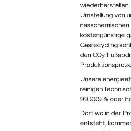
wiederherstellen.
Umstellung von u
nasschemischen 
kostengünstige g
Gasrecycling sen
den CO₂-Fußabdru
Produktionsproze
Unsere energieef
reinigen technisc
99,999 % oder hö
Dort wo in der Pr
entsteht, kommen