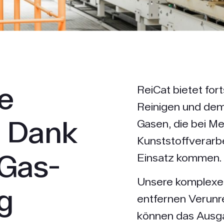
ge
ReiCat bietet for
Reinigen und dem
n Dank
Gasen, die bei Me
Kunststoffverar
 Gas­
Einsatz kommen.
Unsere komplexe
g
entfernen Verunr
können das Ausg