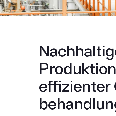
Nach­halti
Produktio
effizienter
behandlun