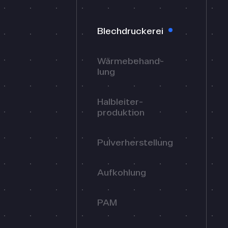
Blech­druckerei
Wärme­behand­
lung
Halbleiter­
produktion
Pulver­herstellung
Aufkohlung
PAM