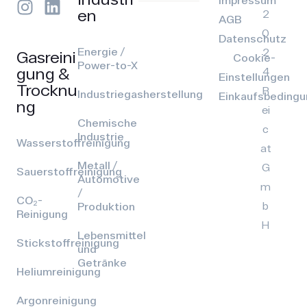
Impressum
en
2
AGB
0
Datenschutz
Energie /
2
Gasreini
Cookie-
Power-to-X
gung &
4
Einstellungen
Trocknu
R
Industriegasherstellung
Einkaufsbeding
ng
ei
Chemische
c
Industrie
Wasserstoffreinigung
at
Metall /
G
Sauerstoffreinigung
Automotive
m
/
CO₂-
b
Produktion
Reinigung
H
Lebensmittel
Stickstoffreinigung
und
Getränke
Heliumreinigung
Argonreinigung