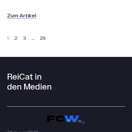
Zum Artikel
1
2
3
…
29
ReiCat in
den Medien