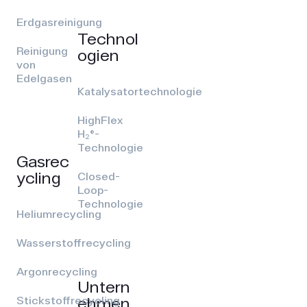
Erdgasreinigung
Technol
Reinigung
ogien
von
Edelgasen
Katalysatortechnologie
HighFlex
H₂®-
Technologie
Gasrec
ycling
Closed-
Loop-
Technologie
Heliumrecycling
Wasserstoffrecycling
Argonrecycling
Untern
ehmen
Stickstoffrecycling