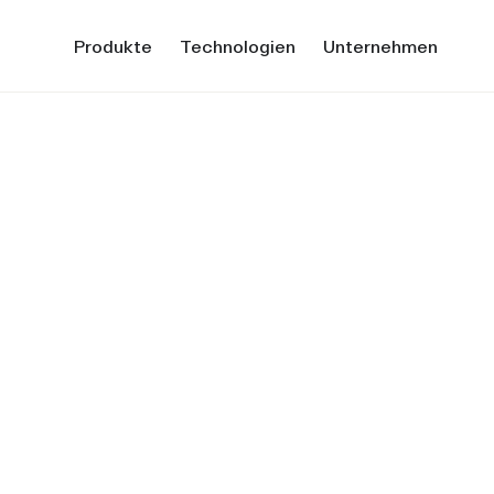
Produkte
Technologien
Unternehmen
strial – Der
 für Industrie
ur Reduzierung von Emissionen – VOCs,