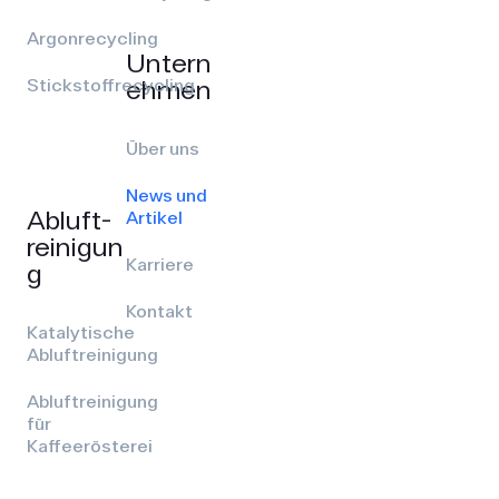
Argonrecycling
Untern
ehmen
Stickstoffrecycling
Über uns
News und
Abluft­
Artikel
reinigun
Karriere
g
Kontakt
Katalytische
Abluftreinigung
Abluftreinigung
für
Kaffeerösterei