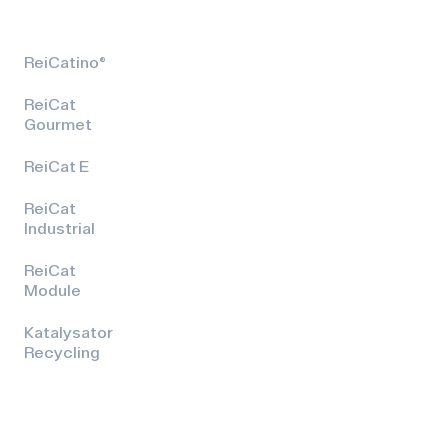
ReiCatino®
ReiCat
Gourmet
ReiCat E
ReiCat
Industrial
ReiCat
Module
Katalysator
Recycling