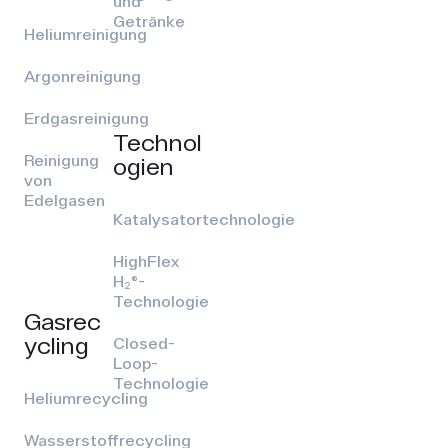
und
Getränke
Heliumreinigung
Argonreinigung
Erdgasreinigung
Technol
Reinigung
ogien
von
Edelgasen
Katalysatortechnologie
HighFlex
H₂®-
Technologie
Gasrec
ycling
Closed-
Loop-
Technologie
Heliumrecycling
Wasserstoffrecycling