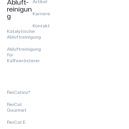
Abluft­
Artikel
reinigun
Karriere
g
Kontakt
Katalytische
Abluftreinigung
Abluftreinigung
für
Kaffeerösterei
ReiCatino®
ReiCat
Gourmet
ReiCat E