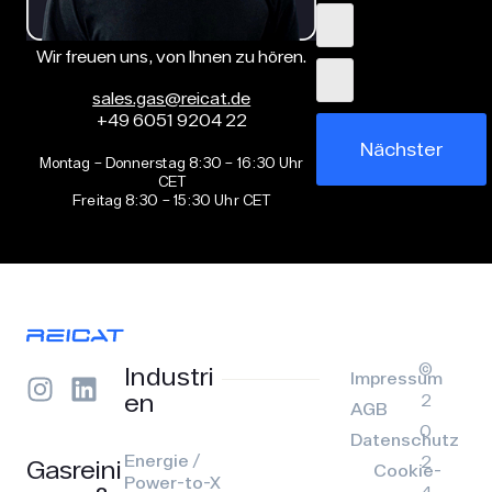
Wir freuen uns, von Ihnen zu hören.
sales.gas@reicat.de
+49 6051 9204 22
Nächster
Montag – Donnerstag 8:30 – 16:30 Uhr
CET
Freitag 8:30 – 15:30 Uhr CET
©
Industri
Impressum
en
2
AGB
0
Datenschutz
Energie /
2
Gasreini
Cookie-
Power-to-X