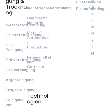
gung &
4
Einstellungen
Trocknu
R
Industriegasherstellung
Einkaufsbeding
ng
ei
Chemische
c
Industrie
Wasserstoffreinigung
at
Metall /
G
Sauerstoffreinigung
Automotive
m
/
CO₂-
b
Produktion
Reinigung
H
Lebensmittel
Stickstoffreinigung
und
Getränke
Heliumreinigung
Argonreinigung
Erdgasreinigung
Technol
Reinigung
ogien
von