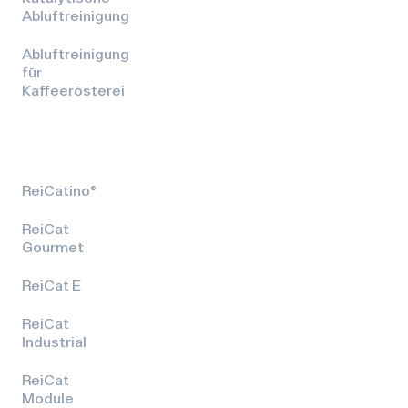
Abluftreinigung
Abluftreinigung
für
Kaffeerösterei
ReiCatino®
ReiCat
Gourmet
ReiCat E
ReiCat
Industrial
ReiCat
Module