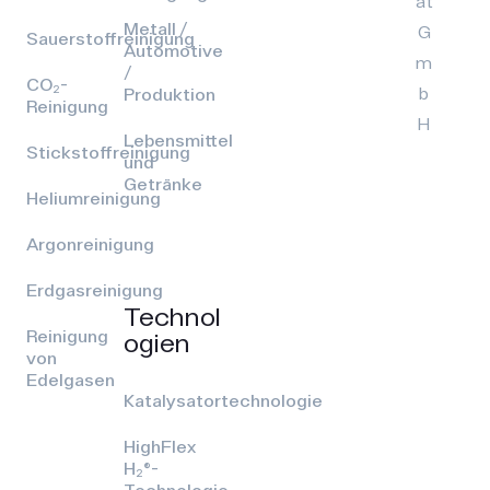
at
Metall /
G
Sauerstoffreinigung
Automotive
m
/
CO₂-
b
Produktion
Reinigung
H
Lebensmittel
Stickstoffreinigung
und
Getränke
Heliumreinigung
Argonreinigung
Erdgasreinigung
Technol
Reinigung
ogien
von
Edelgasen
Katalysatortechnologie
HighFlex
H₂®-