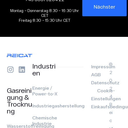
Nächster
Montag – Donnerstag 8:30 – 16:30 Uhr
CET
Freitag 8:30 – 15:30 Uhr CET
©
Industri
Impressum
en
2
AGB
0
Datenschutz
Energie /
2
Gasreini
Cookie-
Power-to-X
gung &
4
Einstellungen
Trocknu
R
Industriegasherstellung
Einkaufsbeding
ng
ei
Chemische
c
Industrie
Wasserstoffreinigung