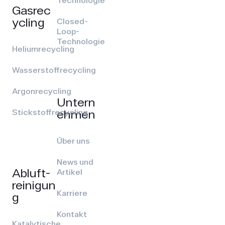
Technologie
Gasrec
ycling
Closed-
Loop-
Technologie
Heliumrecycling
Wasserstoffrecycling
Argonrecycling
Untern
ehmen
Stickstoffrecycling
Über uns
News und
Abluft­
Artikel
reinigun
Karriere
g
Kontakt
Katalytische