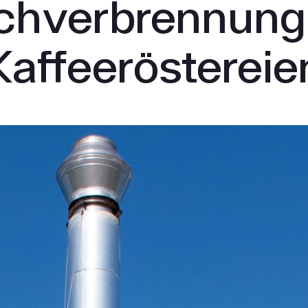
chverbrennung 
Kaffeeröstereie