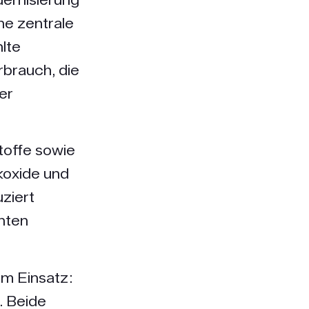
ne zentrale
lte
rbrauch, die
er
toffe sowie
koxide und
ziert
nten
um Einsatz:
. Beide