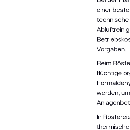
einer beste
technische 
Abluftreini
Betriebskos
Vorgaben.
Beim Röste
flüchtige o
Formaldehy
werden, um 
Anlagenbetr
In Rösterei
thermische