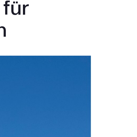
für
n