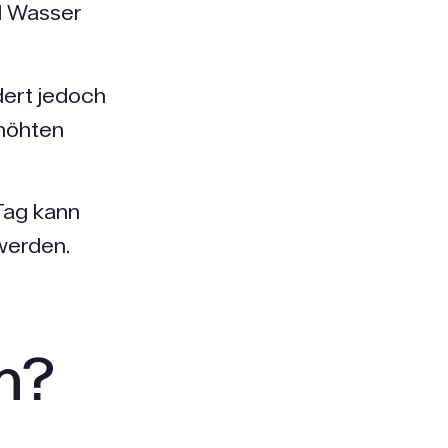
d Wasser
dert jedoch
rhöhten
Tag kann
werden.
m?