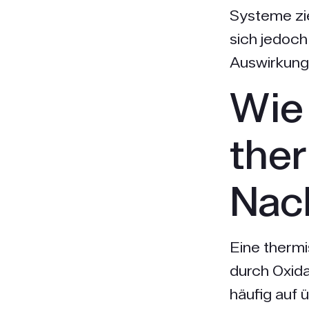
Systeme zie
sich jedoch 
Auswirkung
Wie 
the
Nac
Eine therm
durch Oxida
häufig auf 