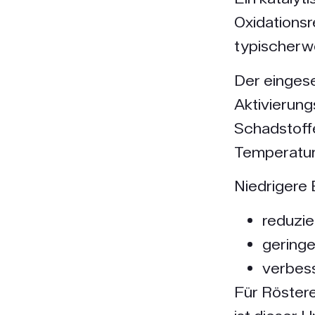
Oxidationsr
typischerw
Der eingese
Aktivierun
Schadstoff
Temperatur
Niedrigere 
reduzi
geringe
verbess
Für Röstere