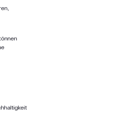
ren,
 können
me
hhaltigkeit