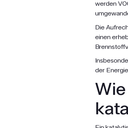
werden VOC
umgewande
Die Aufrech
einen erheb
Brennstoff
Insbesonde
der Energi
Wie 
kat
Ein katalyt