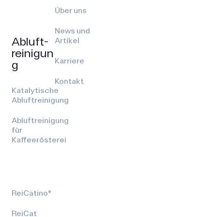
Über uns
News und
Abluft­
Artikel
reinigun
Karriere
g
Kontakt
Katalytische
Abluftreinigung
Abluftreinigung
für
Kaffeerösterei
ReiCatino®
ReiCat