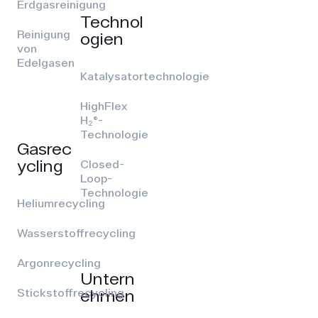
Erdgasreinigung
Technol
Reinigung
ogien
von
Edelgasen
Katalysatortechnologie
HighFlex
H₂®-
Technologie
Gasrec
ycling
Closed-
Loop-
Technologie
Heliumrecycling
Wasserstoffrecycling
Argonrecycling
Untern
ehmen
Stickstoffrecycling