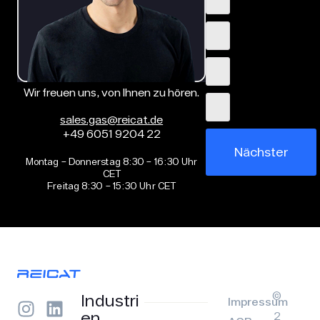
Wir freuen uns, von Ihnen zu hören.
sales.gas@reicat.de
+49 6051 9204 22
Nächster
Montag – Donnerstag 8:30 – 16:30 Uhr
CET
Freitag 8:30 – 15:30 Uhr CET
©
Industri
Impressum
en
2