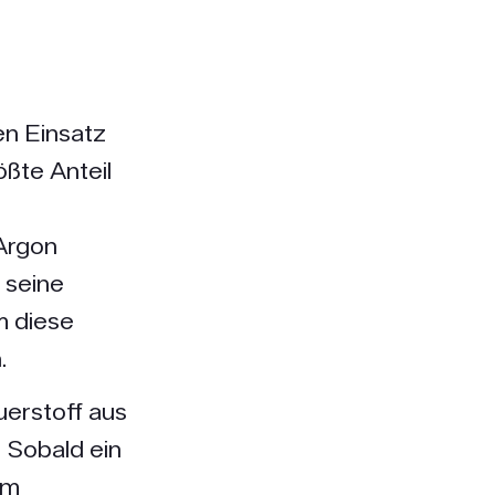
en Einsatz
ößte Anteil
Argon
 seine
m diese
.
uerstoff aus
 Sobald ein
em