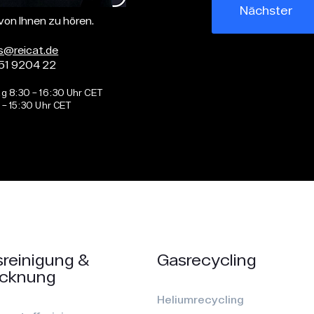
Nächster
 von Ihnen zu hören.
s@reicat.de
51 9204 22
g 8:30 – 16:30 Uhr CET
 – 15:30 Uhr CET
reinigung &
Gasrecycling
ocknung
Heliumrecycling