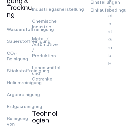
gung &
Einstellungen
Trocknu
R
Industriegasherstellung
Einkaufsbeding
ng
ei
Chemische
c
Industrie
Wasserstoffreinigung
at
Metall /
G
Sauerstoffreinigung
Automotive
m
/
CO₂-
b
Produktion
Reinigung
H
Lebensmittel
Stickstoffreinigung
und
Getränke
Heliumreinigung
Argonreinigung
Erdgasreinigung
Technol
Reinigung
ogien
von