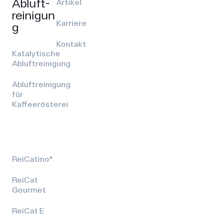
Abluft­
Artikel
reinigun
Karriere
g
Kontakt
Katalytische
Abluftreinigung
Abluftreinigung
für
Kaffeerösterei
ReiCatino®
ReiCat
Gourmet
ReiCat E