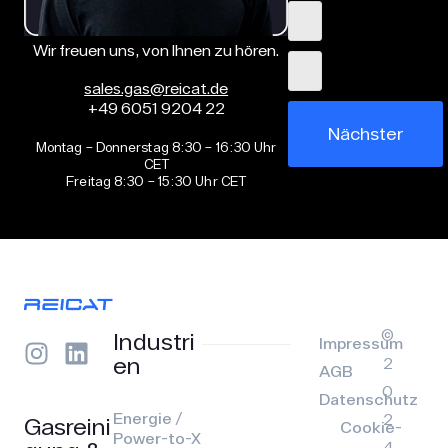
Wir freuen uns, von Ihnen zu hören.
sales.gas@reicat.de
+49 6051 9204 22
Nächster
Montag – Donnerstag 8:30 – 16:30 Uhr
CET
Freitag 8:30 – 15:30 Uhr CET
©
Industri
Impressum
en
2
AGB
0
Datenschutz
Energie /
2
Gasreini
Cookie-
Power-to-X
4