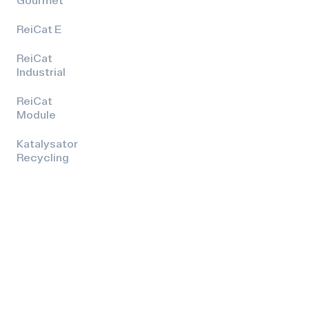
ReiCat E
ReiCat
Industrial
ReiCat
Module
Katalysator
Recycling