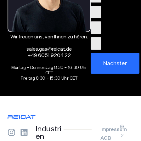
Wir freuen uns, von Ihnen zu hören.
sales.gas@reicat.de
+49 6051 9204 22
Nächster
Montag – Donnerstag 8:30 – 16:30 Uhr
CET
Freitag 8:30 – 15:30 Uhr CET
©
Industri
Impressum
en
2
AGB