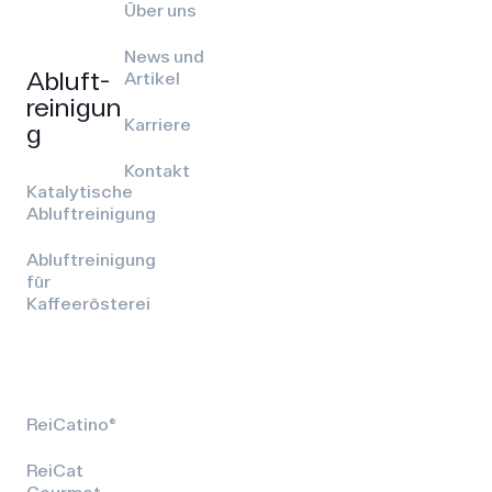
Über uns
News und
Abluft­
Artikel
reinigun
Karriere
g
Kontakt
Katalytische
Abluftreinigung
Abluftreinigung
für
Kaffeerösterei
ReiCatino®
ReiCat
Gourmet