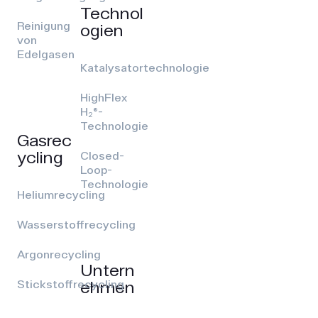
Technol
Reinigung
ogien
von
Edelgasen
Katalysatortechnologie
HighFlex
H₂®-
Technologie
Gasrec
ycling
Closed-
Loop-
Technologie
Heliumrecycling
Wasserstoffrecycling
Argonrecycling
Untern
ehmen
Stickstoffrecycling