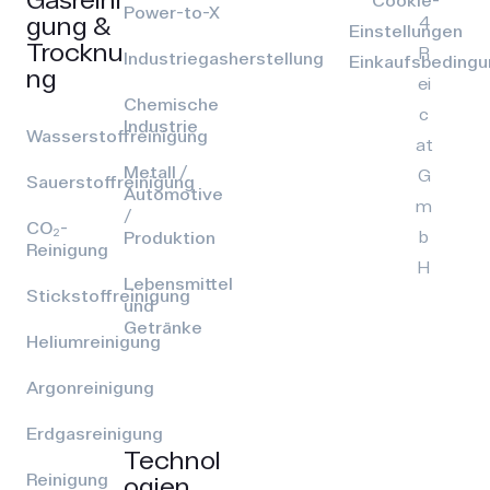
Power-to-X
gung &
4
Einstellungen
Trocknu
R
Industriegasherstellung
Einkaufsbeding
ng
ei
Chemische
c
Industrie
Wasserstoffreinigung
at
Metall /
G
Sauerstoffreinigung
Automotive
m
/
CO₂-
b
Produktion
Reinigung
H
Lebensmittel
Stickstoffreinigung
und
Getränke
Heliumreinigung
Argonreinigung
Erdgasreinigung
Technol
Reinigung
ogien