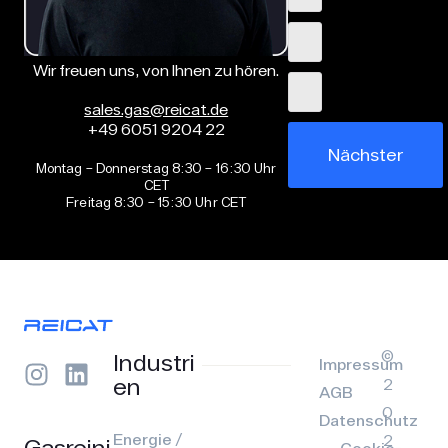
Wir freuen uns, von Ihnen zu hören.
sales.gas@reicat.de
+49 6051 9204 22
Nächster
Montag – Donnerstag 8:30 – 16:30 Uhr
CET
Freitag 8:30 – 15:30 Uhr CET
©
Industri
Impressum
en
2
AGB
0
Datenschutz
Energie /
2
Gasreini
Cookie-