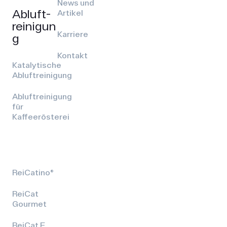
News und
Abluft­
Artikel
reinigun
Karriere
g
Kontakt
Katalytische
Abluftreinigung
Abluftreinigung
für
Kaffeerösterei
ReiCatino®
ReiCat
Gourmet
ReiCat E