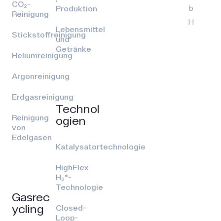
CO₂-
b
Produktion
Reinigung
H
Lebensmittel
Stickstoffreinigung
und
Getränke
Heliumreinigung
Argonreinigung
Erdgasreinigung
Technol
Reinigung
ogien
von
Edelgasen
Katalysatortechnologie
HighFlex
H₂®-
Technologie
Gasrec
ycling
Closed-
Loop-