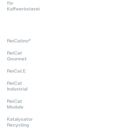
für
Kaffeerösterei
ReiCatino®
ReiCat
Gourmet
ReiCat E
ReiCat
Industrial
ReiCat
Module
Katalysator
Recycling