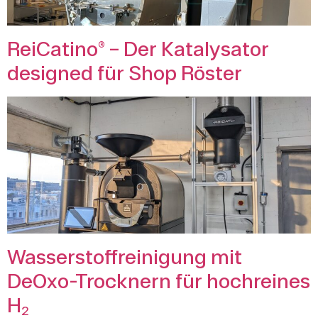
ReiCatino® – Der Katalysator
designed für Shop Röster
Wasserstoffreinigung mit
DeOxo-Trocknern für hochreines
H₂