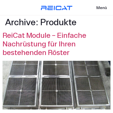
Menü
Archive:
Produkte
ReiCat Module – Einfache
Nachrüstung für Ihren
bestehenden Röster