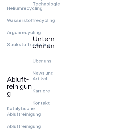
Technologie
Heliumrecycling
Wasserstoffrecycling
Argonrecycling
Untern
ehmen
Stickstoffrecycling
Über uns
News und
Abluft­
Artikel
reinigun
Karriere
g
Kontakt
Katalytische
Abluftreinigung
Abluftreinigung