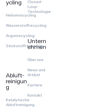
ycling
Closed-
Loop-
Technologie
Heliumrecycling
Wasserstoffrecycling
Argonrecycling
Untern
ehmen
Stickstoffrecycling
Über uns
News und
Abluft­
Artikel
reinigun
Karriere
g
Kontakt
Katalytische
Abluftreinigung