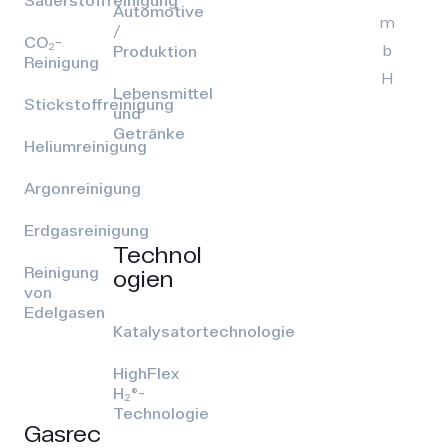
Sauerstoffreinigung
Automotive
m
/
CO₂-
b
Produktion
Reinigung
H
Lebensmittel
Stickstoffreinigung
und
Getränke
Heliumreinigung
Argonreinigung
Erdgasreinigung
Technol
Reinigung
ogien
von
Edelgasen
Katalysatortechnologie
HighFlex
H₂®-
Technologie
Gasrec