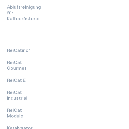
Abluftreinigung
für
Kaffeerösterei
ReiCatino®
ReiCat
Gourmet
ReiCat E
ReiCat
Industrial
ReiCat
Module
Katalysator