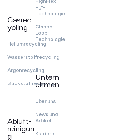
HighFlex
H₂®-
Technologie
Gasrec
ycling
Closed-
Loop-
Technologie
Heliumrecycling
Wasserstoffrecycling
Argonrecycling
Untern
ehmen
Stickstoffrecycling
Über uns
News und
Abluft­
Artikel
reinigun
Karriere
g