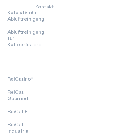
Kontakt
Katalytische
Abluftreinigung
Abluftreinigung
für
Kaffeerösterei
ReiCatino®
ReiCat
Gourmet
ReiCat E
ReiCat
Industrial