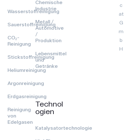
Chemische
c
Industrie
Wasserstoffreinigung
at
Metall /
G
Sauerstoffreinigung
Automotive
m
/
CO₂-
b
Produktion
Reinigung
H
Lebensmittel
Stickstoffreinigung
und
Getränke
Heliumreinigung
Argonreinigung
Erdgasreinigung
Technol
Reinigung
ogien
von
Edelgasen
Katalysatortechnologie