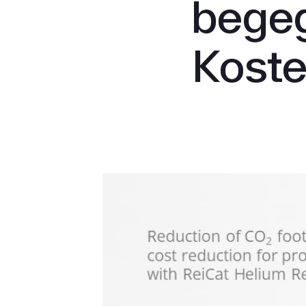
begeg
Kost