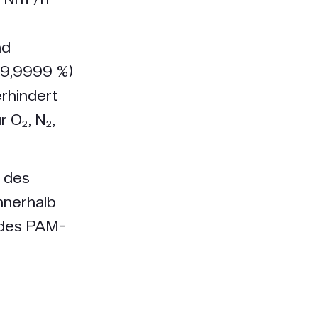
nd
(99,9999 %)
rhindert
 O₂, N₂,
n des
nnerhalb
 des PAM-