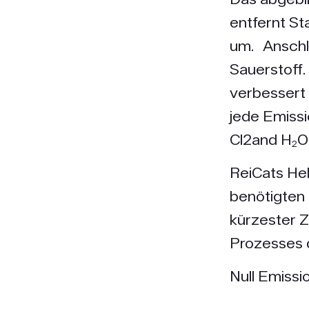
entfernt St
um. Anschli
Sauerstoff.
verbessert 
jede Emissi
Cl2and H₂O 
ReiCats Hel
benötigten 
kürzester Z
Prozesses d
Null Emissi