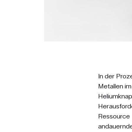
In der Pro
Metallen i
Heliumknapp
Herausforde
Ressource 
andauernde