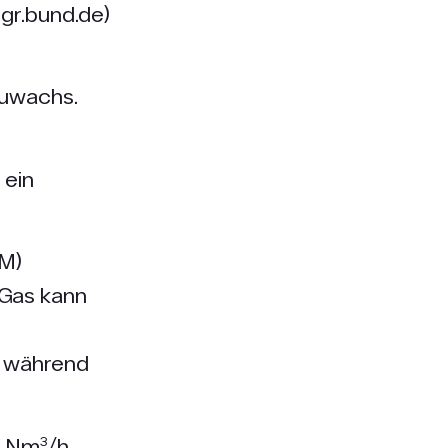
gr.bund.de)
 Zuwachs.
 ein
M)
 Gas kann
n während
0 Nm³/h