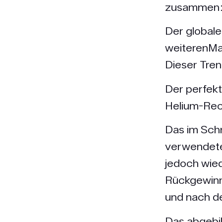
zusammen: 
Der global
weiterenMa
Dieser Tren
Der perfekt
Helium-Rec
Das im Sch
verwendete 
jedoch wie
Rückgewinn
und nach d
Das abgebi