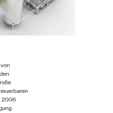
 von
nden
große
rneuerbaren
t 2006
rgung