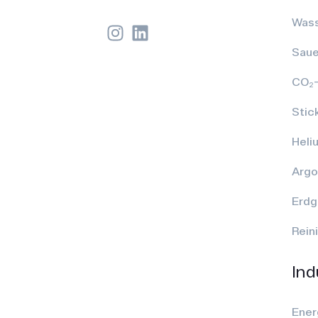
Wass
Saue
CO₂-
Stic
Heli
Argo
Erdg
Rein
Ind
Ener