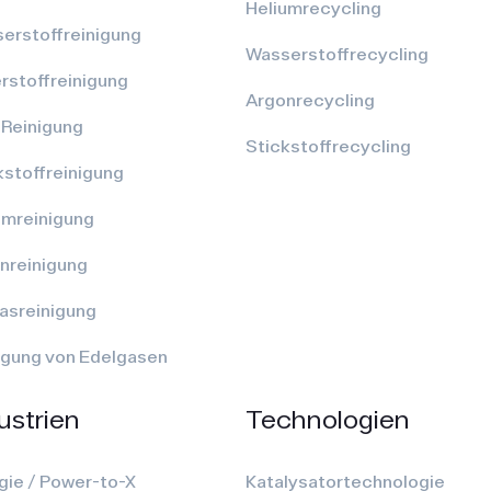
Heliumrecycling
erstoffreinigung
Wasserstoffrecycling
rstoffreinigung
Argonrecycling
Reinigung
Stickstoffrecycling
kstoffreinigung
umreinigung
nreinigung
asreinigung
igung von Edelgasen
ustrien
Technologien
gie / Power-to-X
Katalysatortechnologie