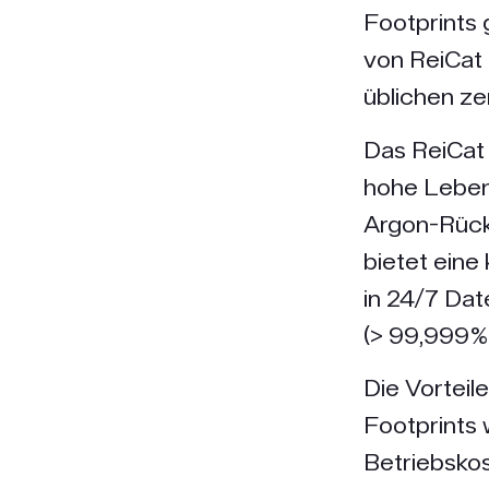
Footprints 
von ReiCat f
üblichen z
Das ReiCat
hohe Lebens
Argon-Rück
bietet eine
in 24/7 Dat
(> 99,999%)
Die Vorteil
Footprints 
Betriebskos