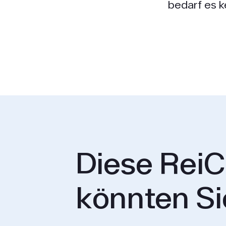
bedarf es k
Diese ReiC
könnten Si