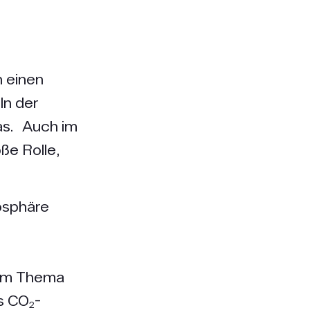
n einen
In der
as. Auch im
ße Rolle,
osphäre
dem Thema
s CO₂-