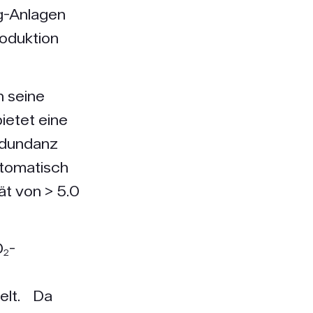
g-Anlagen
roduktion
 seine
ietet eine
edundanz
utomatisch
ät von > 5.0
O₂-
ielt. Da