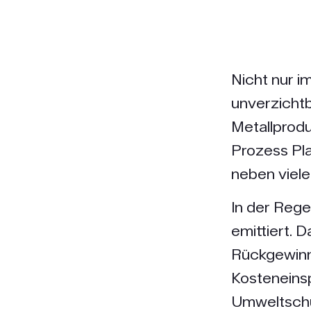
Nicht nur i
unverzichtb
Metallprodu
Prozess Pla
neben viel
In der Rege
emittiert. 
Rückgewinn
Kosteneinsp
Umweltschu