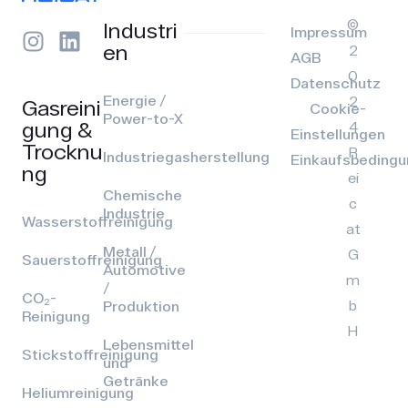
©
Industri
Impressum
en
2
AGB
0
Datenschutz
Energie /
2
Gasreini
Cookie-
Power-to-X
gung &
4
Einstellungen
Trocknu
R
Industriegasherstellung
Einkaufsbeding
ng
ei
Chemische
c
Industrie
Wasserstoffreinigung
at
Metall /
G
Sauerstoffreinigung
Automotive
m
/
CO₂-
b
Produktion
Reinigung
H
Lebensmittel
Stickstoffreinigung
und
Getränke
Heliumreinigung