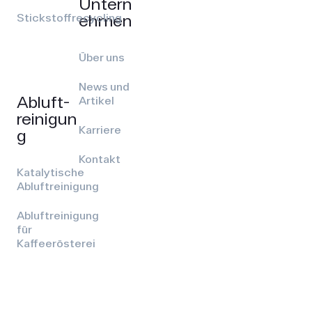
Untern
ehmen
Stickstoffrecycling
Über uns
News und
Abluft­
Artikel
reinigun
Karriere
g
Kontakt
Katalytische
Abluftreinigung
Abluftreinigung
für
Kaffeerösterei