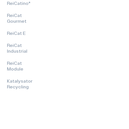
ReiCatino®
ReiCat
Gourmet
ReiCat E
ReiCat
Industrial
ReiCat
Module
Katalysator
Recycling