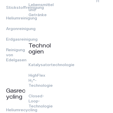
H
Lebensmittel
Stickstoffreinigung
und
Getränke
Heliumreinigung
Argonreinigung
Erdgasreinigung
Technol
Reinigung
ogien
von
Edelgasen
Katalysatortechnologie
HighFlex
H₂®-
Technologie
Gasrec
ycling
Closed-
Loop-
Technologie
Heliumrecycling