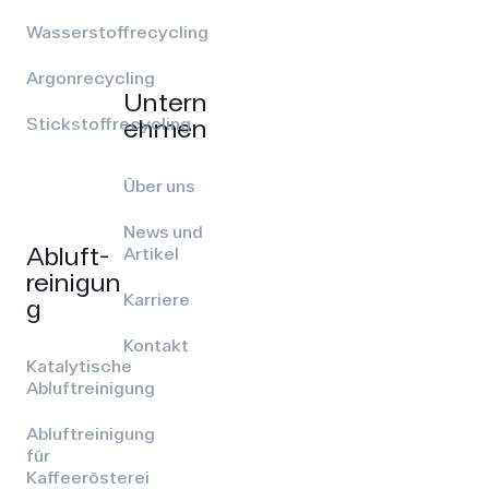
Wasserstoffrecycling
Argonrecycling
Untern
ehmen
Stickstoffrecycling
Über uns
News und
Abluft­
Artikel
reinigun
Karriere
g
Kontakt
Katalytische
Abluftreinigung
Abluftreinigung
für
Kaffeerösterei