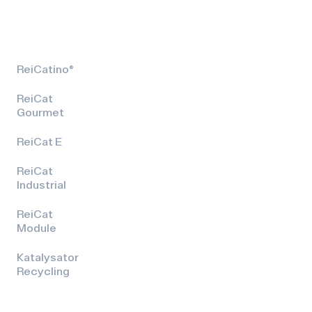
ReiCatino®
ReiCat
Gourmet
ReiCat E
ReiCat
Industrial
ReiCat
Module
Katalysator
Recycling