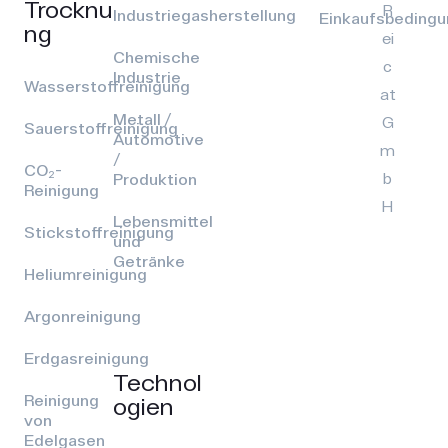
Trocknu
R
Industriegasherstellung
Einkaufsbeding
ng
ei
Chemische
c
Industrie
Wasserstoffreinigung
at
Metall /
G
Sauerstoffreinigung
Automotive
m
/
CO₂-
b
Produktion
Reinigung
H
Lebensmittel
Stickstoffreinigung
und
Getränke
Heliumreinigung
Argonreinigung
Erdgasreinigung
Technol
Reinigung
ogien
von
Edelgasen