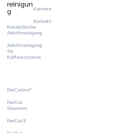
reinigun
Karriere
g
Kontakt
Katalytische
Abluftreinigung
Abluftreinigung
für
Kaffeerösterei
ReiCatino®
ReiCat
Gourmet
ReiCat E
ReiCat