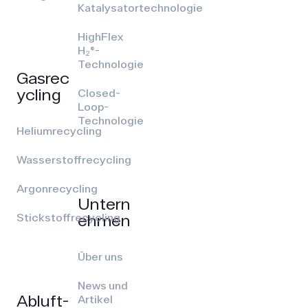
Katalysatortechnologie
HighFlex
H₂®-
Technologie
Gasrec
ycling
Closed-
Loop-
Technologie
Heliumrecycling
Wasserstoffrecycling
Argonrecycling
Untern
ehmen
Stickstoffrecycling
Über uns
News und
Abluft­
Artikel