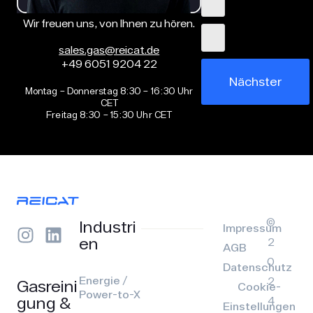
Wir freuen uns, von Ihnen zu hören.
sales.gas@reicat.de
+49 6051 9204 22
Nächster
Montag – Donnerstag 8:30 – 16:30 Uhr
CET
Freitag 8:30 – 15:30 Uhr CET
©
Industri
Impressum
en
2
AGB
0
Datenschutz
Energie /
2
Gasreini
Cookie-
Power-to-X
gung &
4
Einstellungen