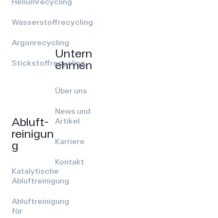
Heliumrecycling
Wasserstoffrecycling
Argonrecycling
Untern
ehmen
Stickstoffrecycling
Über uns
News und
Abluft­
Artikel
reinigun
Karriere
g
Kontakt
Katalytische
Abluftreinigung
Abluftreinigung
für