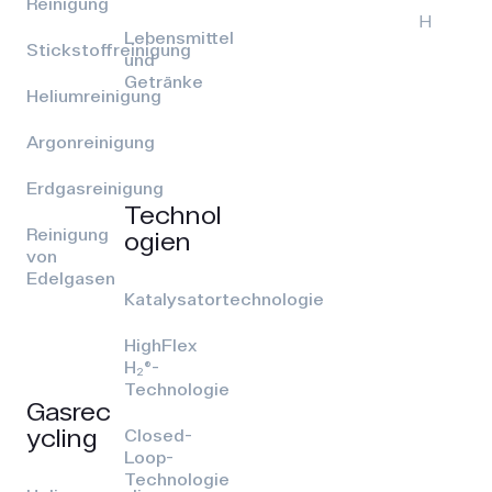
Reinigung
H
Lebensmittel
Stickstoffreinigung
und
Getränke
Heliumreinigung
Argonreinigung
Erdgasreinigung
Technol
Reinigung
ogien
von
Edelgasen
Katalysatortechnologie
HighFlex
H₂®-
Technologie
Gasrec
ycling
Closed-
Loop-
Technologie