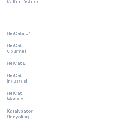
Kaffeerösterei
ReiCatino®
ReiCat
Gourmet
ReiCat E
ReiCat
Industrial
ReiCat
Module
Katalysator
Recycling