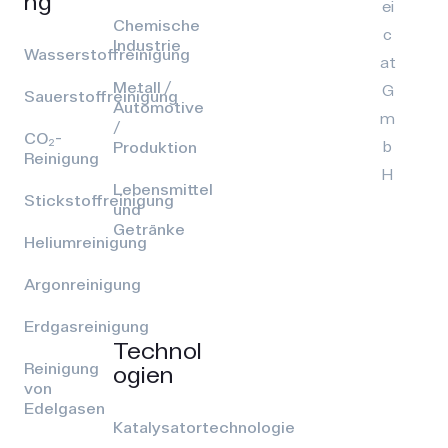
ng
ei
Chemische
c
Industrie
Wasserstoffreinigung
at
Metall /
G
Sauerstoffreinigung
Automotive
m
/
CO₂-
b
Produktion
Reinigung
H
Lebensmittel
Stickstoffreinigung
und
Getränke
Heliumreinigung
Argonreinigung
Erdgasreinigung
Technol
Reinigung
ogien
von
Edelgasen
Katalysatortechnologie