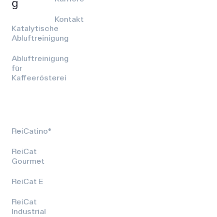
g
Kontakt
Katalytische
Abluftreinigung
Abluftreinigung
für
Kaffeerösterei
ReiCatino®
ReiCat
Gourmet
ReiCat E
ReiCat
Industrial